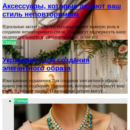
Аксессуары, которые делают ваш
стиль неповторимым
Идеальные аксессуары Аксессуары играют важную роль в
создании неповторимого стиля. Они могут подчеркнуть вашу
индивидуальность и дополнить образ, делая его…
Статьи
14.02.2026
Украшения для создания
элегантного образа
Изысканные украшения Для создания элегантного образа
важно умело подбирать украшения, которые подчеркнут ваш
стиль и добавят шарма. Изысканные детали могут…
Статьи