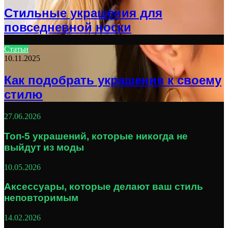
Стильные украшения для
повседневной носки
Статьи
10.11.2025
Как подобрать украшения к своему
стилю
27.06.2026
Топ-5 украшений, которые никогда не
выйдут из моды
10.05.2026
Аксессуары, которые делают ваш стиль
неповторимым
14.02.2026