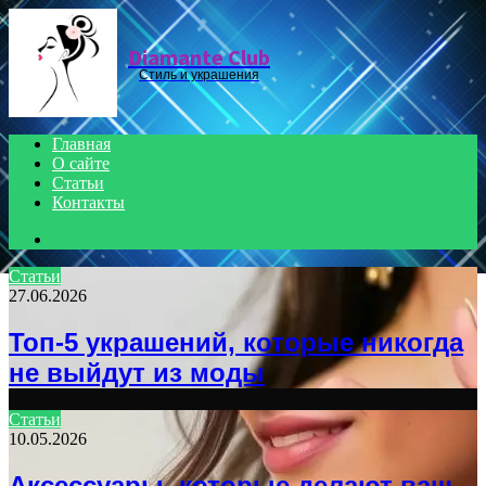
Menu
Diamante Club
Стиль и украшения
Главная
О сайте
Статьи
Контакты
Search
for
Статьи
27.06.2026
Топ-5 украшений, которые никогда
не выйдут из моды
Статьи
10.05.2026
Аксессуары, которые делают ваш