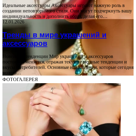
Идеальные аксессуары Аксессуары играют важную роль в
создании неповторимого стиля. Они могут подчеркнуть вашу
индивидуальность и дополнить образ, делая его…
12.01.2026
Тренды в мире украшений и
аксессуаров
Новейшие тенденции Мир украшений и аксессуаров
постоянно меняется, отражая текущие модные тенденции и
вкусы потребителей. Основные направления, которые сегодня
можно…
ФОТОГАЛЕРЕЯ