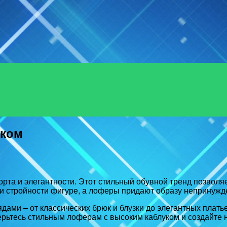
Menu
уком
та и элегантности. Этот стильный обувной тренд позволяе
 и стройности фигуре, а лоферы придают образу непринуж
ами – от классических брюк и блузки до элегантных плать
оверьтесь стильным лоферам с высоким каблуком и создайте