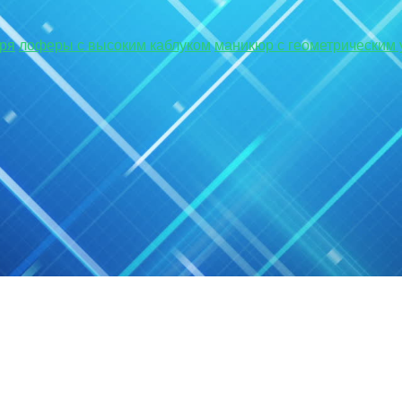
аря
лоферы с высоким каблуком
маникюр с геометрическим 