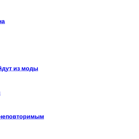
на
йдут из моды
й
 неповторимым