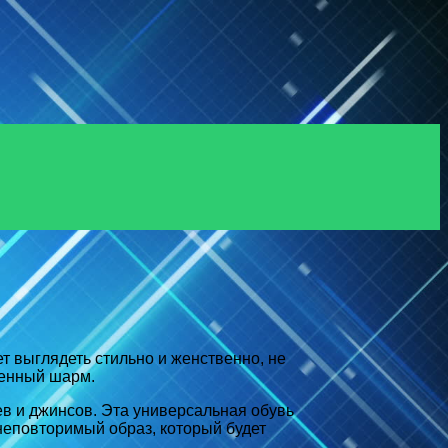
т выглядеть стильно и женственно, не
денный шарм.
ев и джинсов. Эта универсальная обувь
 неповторимый образ, который будет