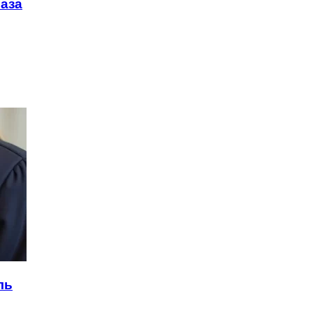
раза
ль