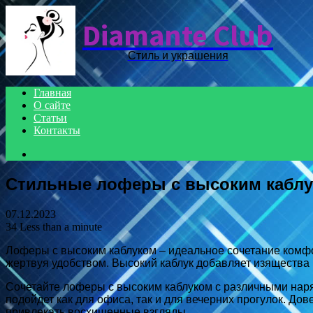
Diamante Club
Стиль и украшения
Главная
О сайте
Статьи
Контакты
Search
for
Стильные лоферы с высоким кабл
07.12.2023
34
Less than a minute
Лоферы с высоким каблуком – идеальное сочетание комфор
жертвуя удобством. Высокий каблук добавляет изящества
Сочетайте лоферы с высоким каблуком с различными наряд
подойдет как для офиса, так и для вечерних прогулок. Д
привлекать восхищенные взгляды.