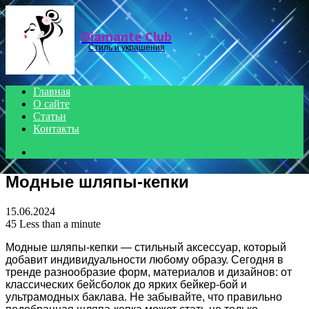
Menu
Diamante Club
Стиль и украшения
Главная
О сайте
Статьи
Контакты
Search
for
Модные шляпы-кепки
15.06.2024
45
Less than a minute
Модные шляпы-кепки — стильный аксессуар, который
добавит индивидуальности любому образу. Сегодня в
тренде разнообразие форм, материалов и дизайнов: от
классических бейсболок до ярких бейкер-бой и
ультрамодных баклава. Не забывайте, что правильно