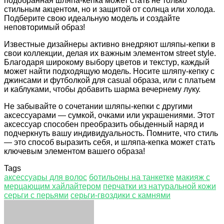
подобранная шляпа-кепка может стать не только
стильным акцентом, но и защитой от солнца или холода.
Подберите свою идеальную модель и создайте
неповторимый образ!
Известные дизайнеры активно внедряют шляпы-кепки в
свои коллекции, делая их важным элементом street style.
Благодаря широкому выбору цветов и текстур, каждый
может найти подходящую модель. Носите шляпу-кепку с
джинсами и футболкой для casual образа, или с платьем
и каблуками, чтобы добавить шарма вечернему луку.
Не забывайте о сочетании шляпы-кепки с другими
аксессуарами — сумкой, очками или украшениями. Этот
аксессуар способен преобразить обыденный наряд и
подчеркнуть вашу индивидуальность. Помните, что стиль
— это способ выразить себя, и шляпа-кепка может стать
ключевым элементом вашего образа!
Tags
аксессуары для волос
ботильоны на танкетке
макияж с
мерцающим хайлайтером
перчатки из натуральной кожи
серьги с перьями
серьги-гвоздики с камнями
Facebook
Twitter
LinkedIn
Tumblr
Pinterest
Reddit
VKontakte
Odnoklassniki
Skype
WhatsApp
Telegram
Viber
Share
Print
via
Email