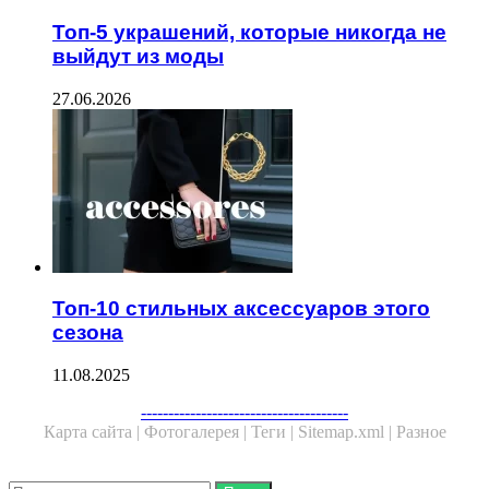
Топ-5 украшений, которые никогда не
выйдут из моды
27.06.2026
Топ-10 стильных аксессуаров этого
сезона
11.08.2025
--------------------------------------
Карта сайта |
Фотогалерея |
Теги |
Sitemap.xml |
Разное