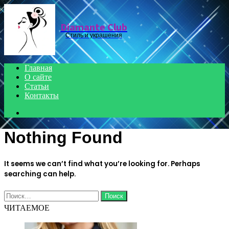
Menu
Diamante Club
Стиль и украшения
Главная
О сайте
Статьи
Контакты
Search
for
Nothing Found
It seems we can’t find what you’re looking for. Perhaps
searching can help.
Найти:
ЧИТАЕМОЕ