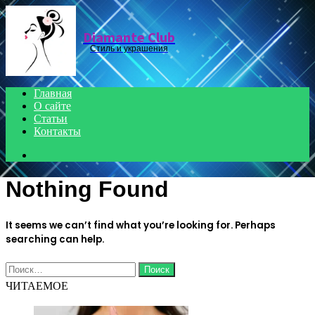
Menu
Diamante Club
Стиль и украшения
Главная
О сайте
Статьи
Контакты
Search
for
Nothing Found
It seems we can’t find what you’re looking for. Perhaps
searching can help.
Найти:
ЧИТАЕМОЕ