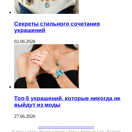
Секреты стильного сочетания
украшений
02.06.2026
Топ-5 украшений, которые никогда не
выйдут из моды
27.06.2026
Facebook
Twitter
WhatsApp
Telegram
--------------------------------------
Карта сайта |
Фотогалерея |
Теги |
Sitemap.xml |
Разное