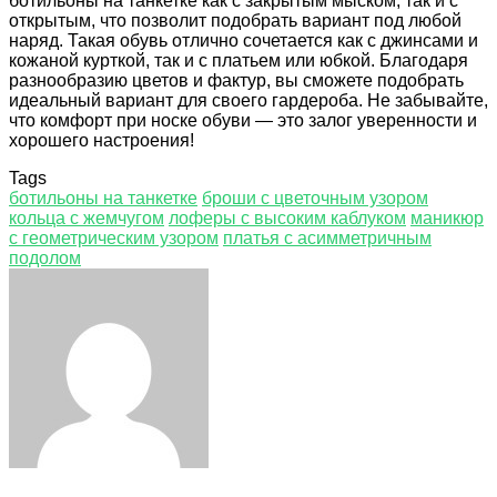
ботильоны на танкетке как с закрытым мыском, так и с
открытым, что позволит подобрать вариант под любой
наряд. Такая обувь отлично сочетается как с джинсами и
кожаной курткой, так и с платьем или юбкой. Благодаря
разнообразию цветов и фактур, вы сможете подобрать
идеальный вариант для своего гардероба. Не забывайте,
что комфорт при носке обуви — это залог уверенности и
хорошего настроения!
Tags
ботильоны на танкетке
броши с цветочным узором
кольца с жемчугом
лоферы с высоким каблуком
маникюр
с геометрическим узором
платья с асимметричным
подолом
Facebook
Twitter
LinkedIn
Tumblr
Pinterest
Reddit
VKontakte
Odnoklassniki
Skype
WhatsApp
Telegram
Viber
Share
Print
via
Email