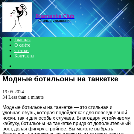
Menu
Diamante Club
Стиль и украшения
Главная
О сайте
Статьи
Контакты
Search
for
Модные ботильоны на танкетке
19.05.2024
34
Less than a minute
Модные ботильоны на танкетке — это стильная и
удобная обувь, которая подойдет как для повседневной
носки, так и для особых случаев. Благодаря устойчивому
каблуку, ботильоны на танкетке придают дополнительный
рост, делая фигуру стройнее. Вы можете выбрать