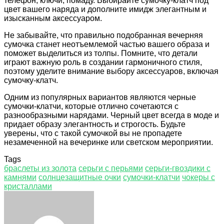
телефон, ключи, помаду. Выбирайте сумочку-клатч под
цвет вашего наряда и дополните имидж элегантным и
изысканным аксессуаром.
Не забывайте, что правильно подобранная вечерняя
сумочка станет неотъемлемой частью вашего образа и
поможет выделиться из толпы. Помните, что детали
играют важную роль в создании гармоничного стиля,
поэтому уделите внимание выбору аксессуаров, включая
сумочку-клатч.
Одним из популярных вариантов являются черные
сумочки-клатчи, которые отлично сочетаются с
разнообразными нарядами. Черный цвет всегда в моде и
придает образу элегантность и строгость. Будьте
уверены, что с такой сумочкой вы не пропадете
незамеченной на вечеринке или светском мероприятии.
Tags
браслеты из золота
серьги с перьями
серьги-гвоздики с
камнями
солнцезащитные очки
сумочки-клатчи
чокеры с
кристаллами
Facebook
Twitter
LinkedIn
Tumblr
Pinterest
Reddit
VKontakte
Odnoklassniki
Skype
WhatsApp
Telegram
Viber
Share
Print
via
Email