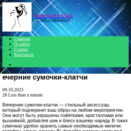
Menu
Diamante Club
Стиль и украшения
Главная
О сайте
Статьи
Контакты
Search
for
ечерние сумочки-клатчи
09.10.2023
28
Less than a minute
Вечерние сумочки-клатчи — стильный аксессуар,
который подчеркнет ваш образ на любом мероприятии.
Они могут быть украшены пайетками, кристаллами или
вышивкой, добавляя шик и блеск вашему наряду. В таких
сумочках удобно хранить самые необходимые мелочи: